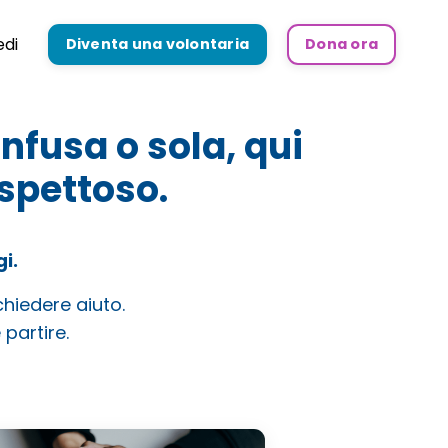
di
Diventa una volontaria
Dona ora
nfusa o sola, qui
ispettoso.
i.
hiedere aiuto.
partire.