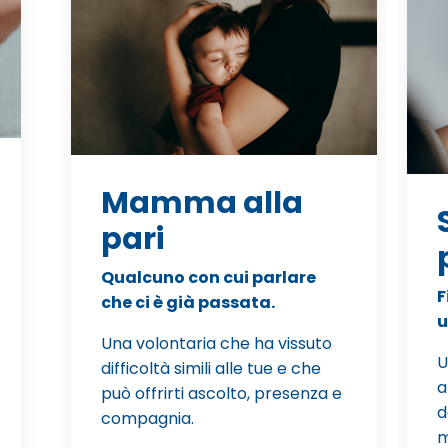
Mamma alla
pari
Qualcuno con cui parlare
F
che ci è già passata.
u
Una volontaria che ha vissuto
U
difficoltà simili alle tue e che
a
può offrirti ascolto, presenza e
d
compagnia.
m