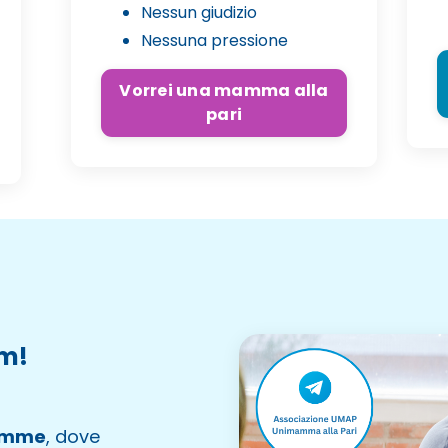
Nessun giudizio
Nessuna pressione
Vorrei una mamma alla
pari
am!
mamme
, dove