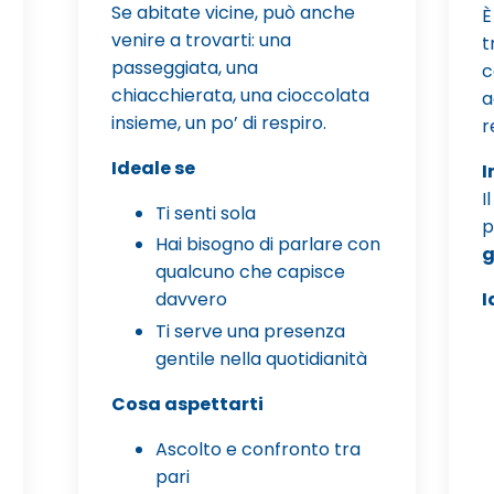
Se abitate vicine, può anche
È
venire a trovarti: una
t
passeggiata, una
c
chiacchierata, una cioccolata
a
insieme, un po’ di respiro.
r
Ideale se
I
I
Ti senti sola
p
Hai bisogno di parlare con
g
qualcuno che capisce
davvero
I
Ti serve una presenza
gentile nella quotidianità
Cosa aspettarti
Ascolto e confronto tra
pari